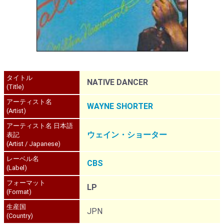
タイトル
NATIVE DANCER
(Title)
アーティスト名
WAYNE SHORTER
(Artist)
アーティスト名 日本語
ウェイン・ショーター
表記
(Artist / Japanese)
レーベル名
CBS
(Label)
フォーマット
LP
(Format)
生産国
JPN
(Country)