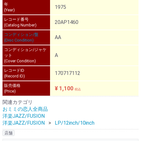
年
1975
(Year)
レコード番号
20AP1460
(Catalog Number)
コンディション/盤
AA
(Disc Condition)
コンディション/ジャケ
A
ット
(Cover Condition)
レコードID
170717112
(Record ID)
販売価格
¥ 1,100
税込
(Price)
関連カテゴリ
おミミの恋人全商品
洋楽JAZZ/FUSION
洋楽JAZZ/FUSION
LP/12inch/10inch
店舗