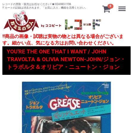
レコードの買取・販売はお任せください! ☎ 024-983-1196
Menu
0
!! カートの記録は消去されます、「お気に入り」機能を活用ください。
!!商品の画像・試聴は実物の物とは異なる場合がございま
す。細かい点、気になる方はお問い合わせください。
YOU'RE THE ONE THAT I WANT / JOHN
TRAVOLTA & OLIVIA NEWTON-JOHN/ジョン・
トラボルタ＆オリビア・ニュートン・ジョン