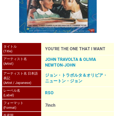
タイトル
YOU'RE THE ONE THAT I WANT
(Title)
アーティスト名
JOHN TRAVOLTA & OLIVIA
(Artist)
NEWTON-JOHN
アーティスト名 日本語
ジョン・トラボルタ＆オリビア・
表記
ニュートン・ジョン
(Artist / Japanese)
レーベル名
RSO
(Label)
フォーマット
7inch
(Format)
生産国