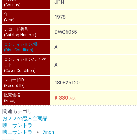
JPN
(Country)
年
1978
(Year)
レコード番号
DWQ6055
(Catalog Number)
コンディション/盤
A
(Disc Condition)
コンディション/ジャケ
A
ット
(Cover Condition)
レコードID
180825120
(Record ID)
販売価格
¥ 330
税込
(Price)
関連カテゴリ
おミミの恋人全商品
映画サントラ
映画サントラ
7inch