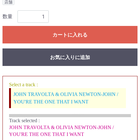
店舗
数量
カートに入れる
お気に入りに追加
Select a track :
JOHN TRAVOLTA & OLIVIA NEWTON-JOHN /
YOU'RE THE ONE THAT I WANT
Track selected
:
JOHN TRAVOLTA & OLIVIA NEWTON-JOHN /
YOU'RE THE ONE THAT I WANT