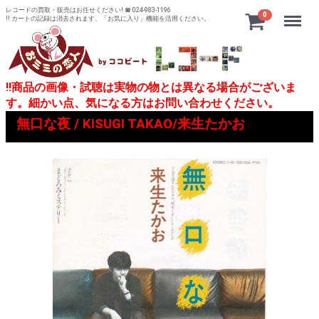
レコードの買取・販売はお任せください! ☎ 024-983-1196
Menu
0
!! カートの記録は消去されます、「お気に入り」機能を活用ください。
!!商品の画像・試聴は実物の物とは異なる場合がございま
す。細かい点、気になる方はお問い合わせください。
無口な夜 / KISUGI TAKAO/来生たかお