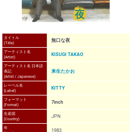
タイトル
無口な夜
(Title)
アーティスト名
KISUGI TAKAO
(Artist)
アーティスト名 日本語
来生たかお
表記
(Artist / Japanese)
レーベル名
KITTY
(Label)
フォーマット
7inch
(Format)
生産国
JPN
(Country)
年
1983