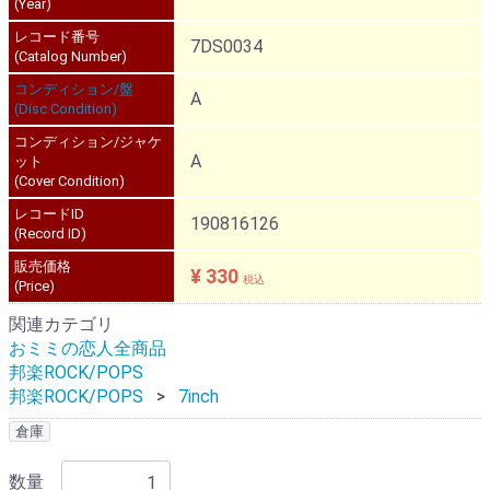
(Year)
レコード番号
7DS0034
(Catalog Number)
コンディション/盤
A
(Disc Condition)
コンディション/ジャケ
A
ット
(Cover Condition)
レコードID
190816126
(Record ID)
販売価格
¥ 330
税込
(Price)
関連カテゴリ
おミミの恋人全商品
邦楽ROCK/POPS
邦楽ROCK/POPS
7inch
倉庫
数量