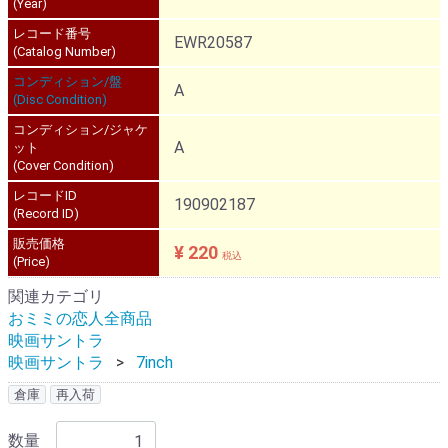
(Year)
レコード番号
EWR20587
(Catalog Number)
コンディション/盤
A
(Disc Condition)
コンディション/ジャケ
A
ット
(Cover Condition)
レコードID
190902187
(Record ID)
販売価格
¥ 220
税込
(Price)
関連カテゴリ
おミミの恋人全商品
映画サントラ
映画サントラ
7inch
倉庫
再入荷
数量