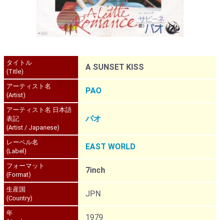
タイトル
A SUNSET KISS
(Title)
アーティスト名
PAO
(Artist)
アーティスト名 日本語
パオ
表記
(Artist / Japanese)
レーベル名
EAST WORLD
(Label)
フォーマット
7inch
(Format)
生産国
JPN
(Country)
年
1979