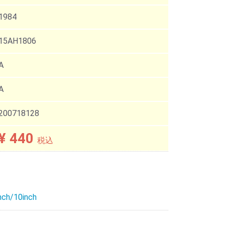
1984
15AH1806
A
A
200718128
¥ 440
税込
nch/10inch