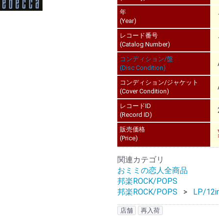
年
(Year)
レコード番号
(Catalog Number)
コンディション/盤
(Disc Condition)
コンディション/ジャケット
(Cover Condition)
レコードID
(Record ID)
販売価格
(Price)
関連カテゴリ
おミミの恋人全商品
邦楽ROCK/POPS
邦楽ROCK/POPS
LP/12i
店舗
再入荷