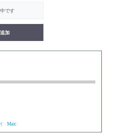
中です
追加
>|
Max