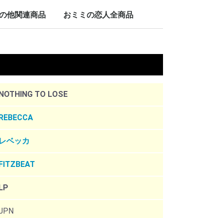
LP/12inch/10inch
7inch
の他関連商品
おミミの恋人全商品
nch
。
NOTHING TO LOSE
REBECCA
レベッカ
FITZBEAT
LP
JPN