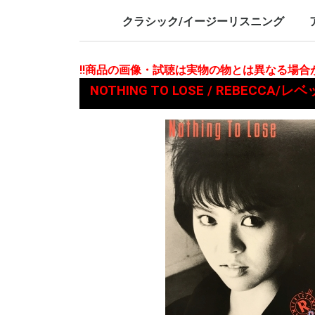
LP/12inch/10inch
7inch
LP/12i
7inch
クラシック/イージーリスニング
LP/12inch/10inch
7inch
L
7
!!商品の画像・試聴は実物の物とは異なる場
NOTHING TO LOSE / REBECCA/レ