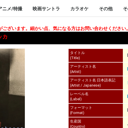
nch/10inch
LP/12inch/10inch
7inch
LP/12inch/10inch
7inch
アニメ/特撮
映画サントラ
カラオケ
その他
そ
P/12inch/10inch
inch
LP/12inch/10inch
7inch
LP/12inch/10inch
7inch
LP/12inch/10i
7inch
合がございます。細かい点、気になる方はお問い合わせください
ベッカ
タイトル
(Title)
アーティスト名
(Artist)
アーティスト名 日本語表記
(Artist / Japanese)
レーベル名
(Label)
フォーマット
(Format)
生産国
(Country)