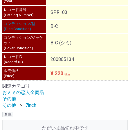
(Year)
レコード番号
SPR103
(Catalog Number)
コンディション/盤
B-C
(Disc Condition)
コンディション/ジャケ
B-C (シミ)
ット
(Cover Condition)
レコードID
200805134
(Record ID)
販売価格
¥ 220
税込
(Price)
関連カテゴリ
おミミの恋人全商品
その他
その他
7inch
倉庫
ただいま品切れ中です