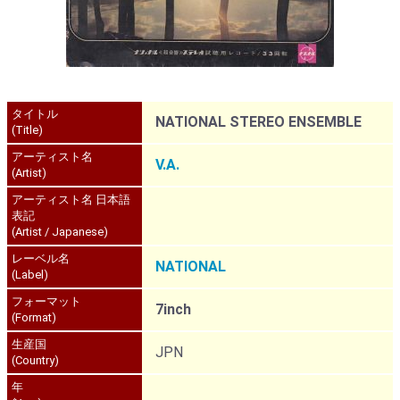
タイトル
NATIONAL STEREO ENSEMBLE
(Title)
アーティスト名
V.A.
(Artist)
アーティスト名 日本語
表記
(Artist / Japanese)
レーベル名
NATIONAL
(Label)
フォーマット
7inch
(Format)
生産国
JPN
(Country)
年