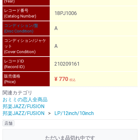
(Year)
レコード番号
18PJ1006
(Catalog Number)
コンディション/盤
A
(Disc Condition)
コンディション/ジャケ
A
ット
(Cover Condition)
レコードID
210209161
(Record ID)
販売価格
¥ 770
税込
(Price)
関連カテゴリ
おミミの恋人全商品
邦楽JAZZ/FUSION
邦楽JAZZ/FUSION
LP/12inch/10inch
店舗
ただいま品切れ中です