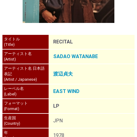
タイトル
RECITAL
(Title)
アーティスト名
SADAO WATANABE
(Artist)
アーティスト名 日本語
渡辺貞夫
表記
(Artist / Japanese)
レーベル名
EAST WIND
(Label)
フォーマット
LP
(Format)
生産国
JPN
(Country)
年
1978