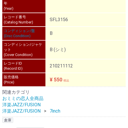
年
(Year)
レコード番号
SFL3156
(Catalog Number)
コンディション/盤
B
(Disc Condition)
コンディション/ジャケ
B (シミ)
ット
(Cover Condition)
レコードID
210211112
(Record ID)
販売価格
¥ 550
税込
(Price)
関連カテゴリ
おミミの恋人全商品
洋楽JAZZ/FUSION
洋楽JAZZ/FUSION
7inch
倉庫