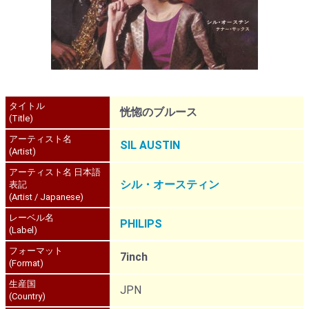
タイトル
恍惚のブルース
(Title)
アーティスト名
SIL AUSTIN
(Artist)
アーティスト名 日本語
シル・オースティン
表記
(Artist / Japanese)
レーベル名
PHILIPS
(Label)
フォーマット
7inch
(Format)
生産国
JPN
(Country)