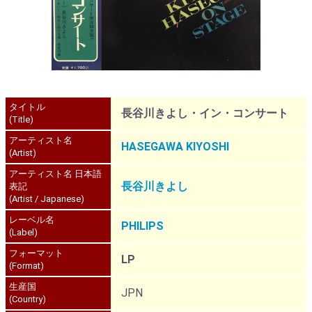
タイトル
長谷川きよし・イン・コンサート
(Title)
アーティスト名
HASEGAWA KIYOSHI
(Artist)
アーティスト名 日本語
長谷川きよし
表記
(Artist / Japanese)
レーベル名
PHILIPS
(Label)
フォーマット
LP
(Format)
生産国
JPN
(Country)