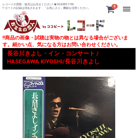
レコードの買取・販売はお任せください! ☎ 024-983-1196
Menu
0
!! カートの記録は消去されます、「お気に入り」機能を活用ください。
!!商品の画像・試聴は実物の物とは異なる場合がございま
す。細かい点、気になる方はお問い合わせください。
長谷川きよし・イン・コンサート /
HASEGAWA KIYOSHI/長谷川きよし