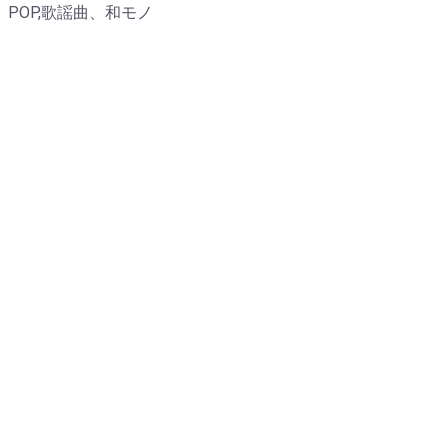
POP,歌謡曲、和モノ