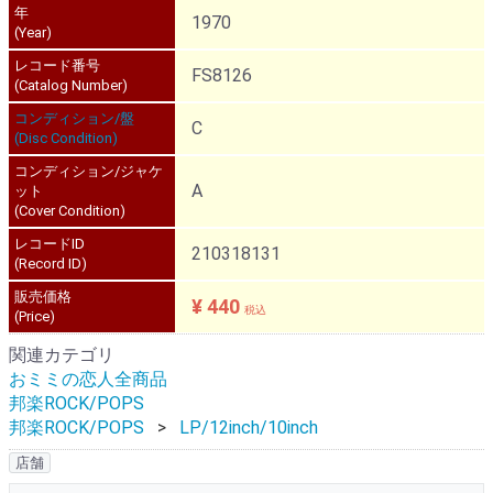
年
1970
(Year)
レコード番号
FS8126
(Catalog Number)
コンディション/盤
C
(Disc Condition)
コンディション/ジャケ
A
ット
(Cover Condition)
レコードID
210318131
(Record ID)
販売価格
¥ 440
税込
(Price)
関連カテゴリ
おミミの恋人全商品
邦楽ROCK/POPS
邦楽ROCK/POPS
LP/12inch/10inch
店舗