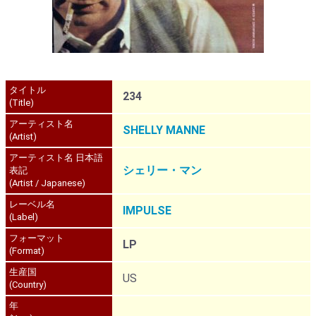
タイトル
234
(Title)
アーティスト名
SHELLY MANNE
(Artist)
アーティスト名 日本語
シェリー・マン
表記
(Artist / Japanese)
レーベル名
IMPULSE
(Label)
フォーマット
LP
(Format)
生産国
US
(Country)
年