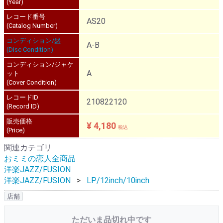
(Year)
レコード番号
AS20
(Catalog Number)
コンディション/盤
A-B
(Disc Condition)
コンディション/ジャケ
A
ット
(Cover Condition)
レコードID
210822120
(Record ID)
販売価格
¥ 4,180
税込
(Price)
関連カテゴリ
おミミの恋人全商品
洋楽JAZZ/FUSION
洋楽JAZZ/FUSION
LP/12inch/10inch
店舗
ただいま品切れ中です