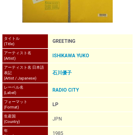
タイトル
GREETING
(Title)
アーティスト名
ISHIKAWA YUKO
(Artist)
アーティスト名 日本語
石川優子
表記
(Artist / Japanese)
レーベル名
RADIO CITY
(Label)
フォーマット
LP
(Format)
生産国
JPN
(Country)
年
1985