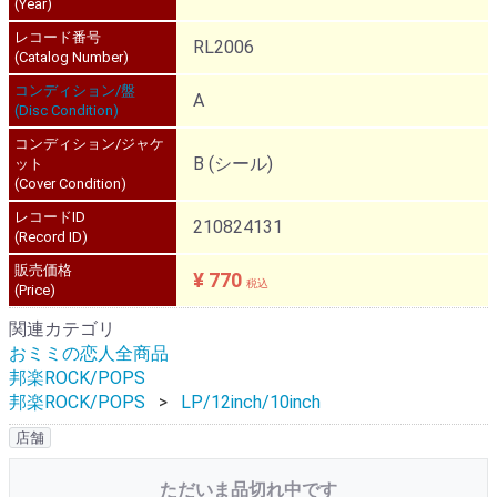
(Year)
レコード番号
RL2006
(Catalog Number)
コンディション/盤
A
(Disc Condition)
コンディション/ジャケ
B (シール)
ット
(Cover Condition)
レコードID
210824131
(Record ID)
販売価格
¥ 770
税込
(Price)
関連カテゴリ
おミミの恋人全商品
邦楽ROCK/POPS
邦楽ROCK/POPS
LP/12inch/10inch
店舗
ただいま品切れ中です