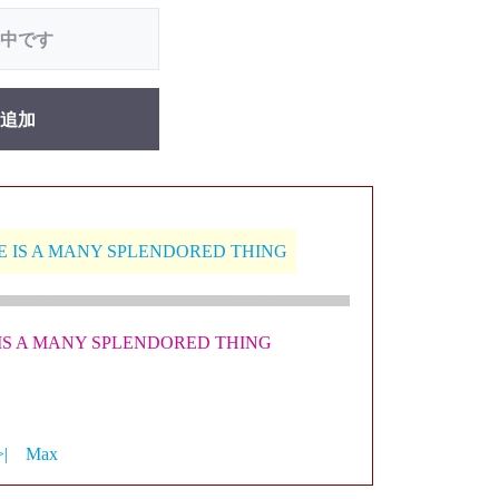
中です
追加
VE IS A MANY SPLENDORED THING
 IS A MANY SPLENDORED THING
>|
Max