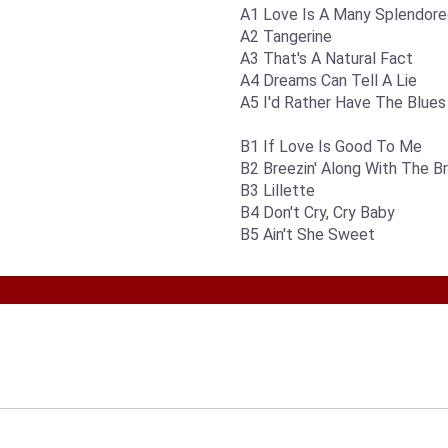
A1 Love Is A Many Splendore
A2 Tangerine
A3 That's A Natural Fact
A4 Dreams Can Tell A Lie
A5 I'd Rather Have The Blues
B1 If Love Is Good To Me
B2 Breezin' Along With The B
B3 Lillette
B4 Don't Cry, Cry Baby
B5 Ain't She Sweet