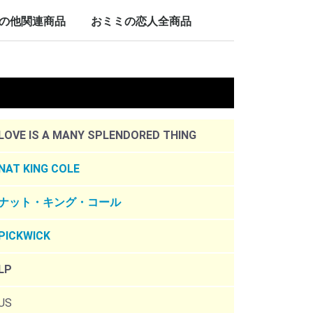
LP/12inch/10inch
7inch
の他関連商品
おミミの恋人全商品
nch
。
LOVE IS A MANY SPLENDORED THING
NAT KING COLE
ナット・キング・コール
PICKWICK
LP
US