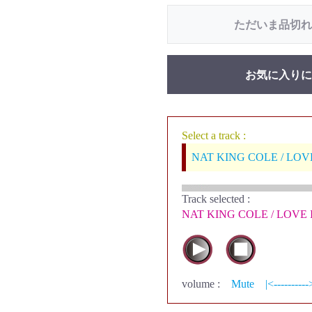
ただいま品切れ
お気に入りに
Select a track :
NAT KING COLE / LO
Track selected
:
NAT KING COLE / LOVE
volume :
Mute
|<----------