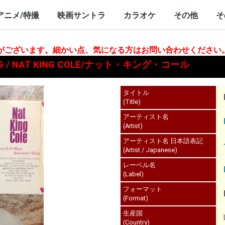
nch/10inch
LP/12inch/10inch
7inch
LP/12inch/10inch
7inch
アニメ/特撮
映画サントラ
カラオケ
その他
そ
P/12inch/10inch
inch
LP/12inch/10inch
7inch
LP/12inch/10inch
7inch
LP/12inch/10i
7inch
合がございます。細かい点、気になる方はお問い合わせください
HING / NAT KING COLE/ナット・キング・コール
タイトル
(Title)
アーティスト名
(Artist)
アーティスト名 日本語表記
(Artist / Japanese)
レーベル名
(Label)
フォーマット
(Format)
生産国
(Country)