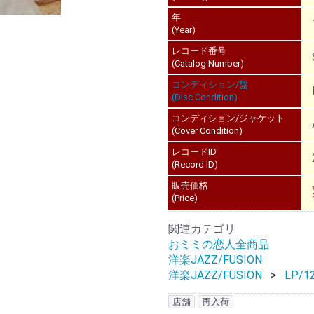
年
(Year)
レコード番号
(Catalog Number)
コンディション/盤
(Disc Condition)
コンディション/ジャケット
(Cover Condition)
レコードID
(Record ID)
販売価格
(Price)
関連カテゴリ
おミミの恋人全商品
洋楽JAZZ/FUSION
洋楽JAZZ/FUSION
LP/12
店舗
再入荷