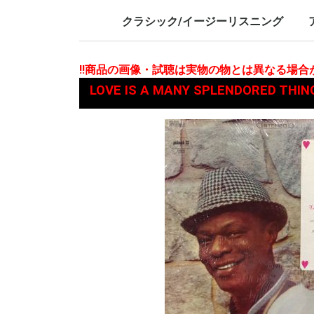
LP/12inch/10inch
7inch
LP/12i
7inch
クラシック/イージーリスニング
LP/12inch/10inch
7inch
L
7
!!商品の画像・試聴は実物の物とは異なる場
LOVE IS A MANY SPLENDORED T