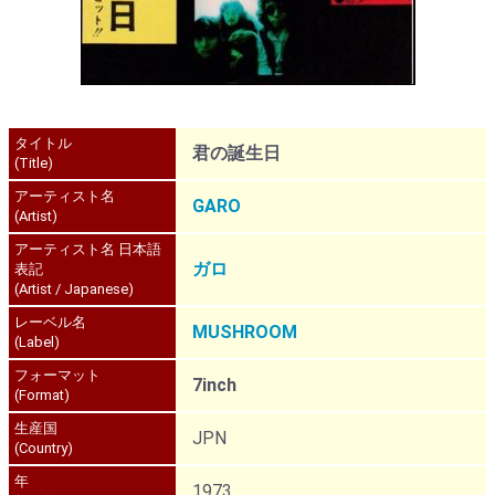
タイトル
君の誕生日
(Title)
アーティスト名
GARO
(Artist)
アーティスト名 日本語
ガロ
表記
(Artist / Japanese)
レーベル名
MUSHROOM
(Label)
フォーマット
7inch
(Format)
生産国
JPN
(Country)
年
1973