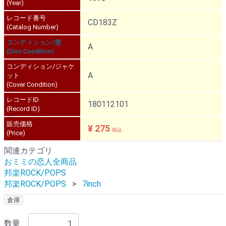
(Year)
レコード番号
CD183Z
(Catalog Number)
コンディション/盤
A
(Disc Condition)
コンディション/ジャケ
A
ット
(Cover Condition)
レコードID
180112101
(Record ID)
販売価格
¥ 275
税込
(Price)
関連カテゴリ
おミミの恋人全商品
邦楽ROCK/POPS
邦楽ROCK/POPS
7inch
倉庫
数量