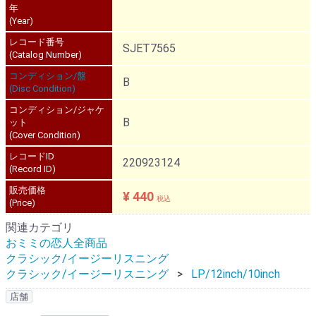
年
(Year)
レコード番号
SJET7565
(Catalog Number)
コンディション/盤
B
(Disc Condition)
コンディション/ジャケ
B
ット
(Cover Condition)
レコードID
220923124
(Record ID)
販売価格
¥ 440
税込
(Price)
関連カテゴリ
おミミの恋人全商品
クラシック/イージーリスニング
クラシック/イージーリスニング
LP/12inch/10inch
店舗