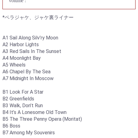
volume :
*ペラジャケ、ジャケ裏ライナー
A1 Sail Along Silv’ry Moon
A2 Harbor Lights
A3 Red Sails In The Sunset
A4 Moonlight Bay
A5 Wheels
A6 Chapel By The Sea
A7 Midnight In Moscow
B1 Look For A Star
B2 Greenfields
B3 Walk, Don’t Run
B4 It’s A Lonesome Old Town
B5 The Three Penny Opera (Moritat)
B6 Boss
B7 Among My Souvenirs