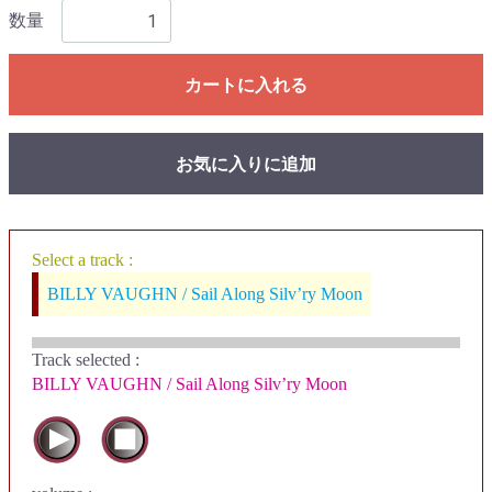
数量
カートに入れる
お気に入りに追加
Select a track :
BILLY VAUGHN / Sail Along Silv’ry Moon
Track selected
:
BILLY VAUGHN / Sail Along Silv’ry Moon