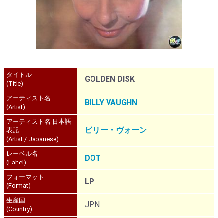
タイトル
GOLDEN DISK
(Title)
アーティスト名
BILLY VAUGHN
(Artist)
アーティスト名 日本語
ビリー・ヴォーン
表記
(Artist / Japanese)
レーベル名
DOT
(Label)
フォーマット
LP
(Format)
生産国
JPN
(Country)