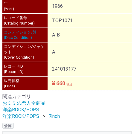
年
1966
(Year)
レコード番号
TOP1071
(Catalog Number)
コンディション/盤
A-B
(Disc Condition)
コンディション/ジャケ
A
ット
(Cover Condition)
レコードID
241013177
(Record ID)
販売価格
¥ 660
税込
(Price)
関連カテゴリ
おミミの恋人全商品
洋楽ROCK/POPS
洋楽ROCK/POPS
7inch
倉庫