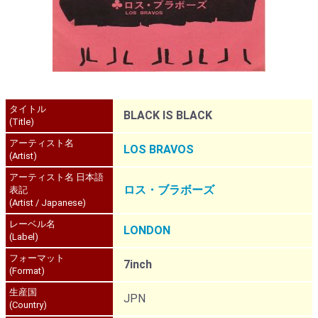
タイトル
BLACK IS BLACK
(Title)
アーティスト名
LOS BRAVOS
(Artist)
アーティスト名 日本語
ロス・ブラボーズ
表記
(Artist / Japanese)
レーベル名
LONDON
(Label)
フォーマット
7inch
(Format)
生産国
JPN
(Country)