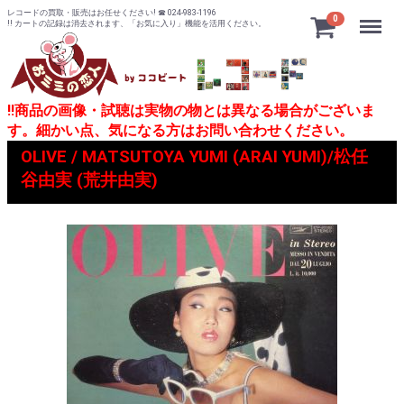
レコードの買取・販売はお任せください! ☎ 024-983-1196
Menu
0
!! カートの記録は消去されます、「お気に入り」機能を活用ください。
!!商品の画像・試聴は実物の物とは異なる場合がございま
す。細かい点、気になる方はお問い合わせください。
OLIVE / MATSUTOYA YUMI (ARAI YUMI)/松任
谷由実 (荒井由実)