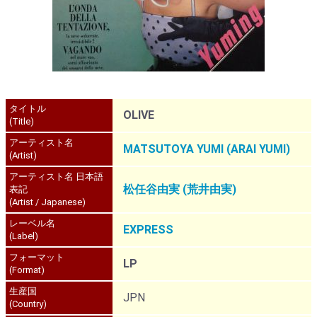
タイトル
OLIVE
(Title)
アーティスト名
MATSUTOYA YUMI (ARAI YUMI)
(Artist)
アーティスト名 日本語
松任谷由実 (荒井由実)
表記
(Artist / Japanese)
レーベル名
EXPRESS
(Label)
フォーマット
LP
(Format)
生産国
JPN
(Country)