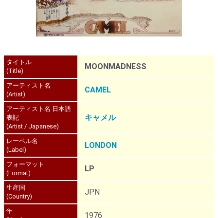
タイトル
MOONMADNESS
(Title)
アーティスト名
CAMEL
(Artist)
アーティスト名 日本語
キャメル
表記
(Artist / Japanese)
レーベル名
LONDON
(Label)
フォーマット
LP
(Format)
生産国
JPN
(Country)
年
1976