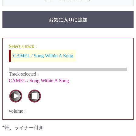
お気に入りに追加
Select a track :
CAMEL / Song Within A Song
Track selected
:
CAMEL / Song Within A Song
volume :
*帯、ライナー付き