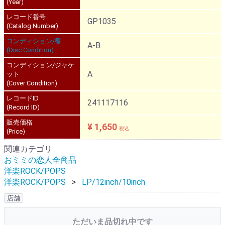
(Year)
レコード番号
GP1035
(Catalog Number)
コンディション/盤
A-B
(Disc Condition)
コンディション/ジャケ
A
ット
(Cover Condition)
レコードID
241117116
(Record ID)
販売価格
¥ 1,650
税込
(Price)
関連カテゴリ
おミミの恋人全商品
洋楽ROCK/POPS
洋楽ROCK/POPS
LP/12inch/10inch
店舗
ただいま品切れ中です