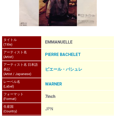
タイトル
EMMANUELLE
(Title)
アーティスト名
PIERRE BACHELET
(Artist)
アーティスト名 日本語
ピエール・バシュレ
表記
(Artist / Japanese)
レーベル名
WARNER
(Label)
フォーマット
7inch
(Format)
生産国
JPN
(Country)