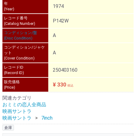
年
1974
(Year)
レコード番号
P142W
(Catalog Number)
コンディション/盤
A
(Disc Condition)
コンディション/ジャケ
A
ット
(Cover Condition)
レコードID
250403160
(Record ID)
販売価格
¥ 330
税込
(Price)
関連カテゴリ
おミミの恋人全商品
映画サントラ
映画サントラ
7inch
倉庫