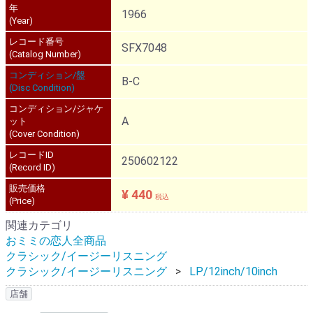
年
1966
(Year)
レコード番号
SFX7048
(Catalog Number)
コンディション/盤
B-C
(Disc Condition)
コンディション/ジャケ
A
ット
(Cover Condition)
レコードID
250602122
(Record ID)
販売価格
¥ 440
税込
(Price)
関連カテゴリ
おミミの恋人全商品
クラシック/イージーリスニング
クラシック/イージーリスニング
LP/12inch/10inch
店舗