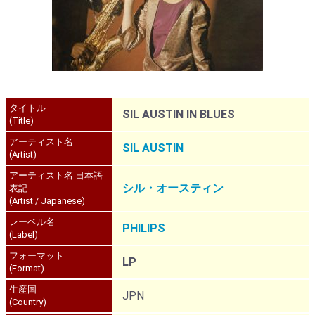
タイトル
SIL AUSTIN IN BLUES
(Title)
アーティスト名
SIL AUSTIN
(Artist)
アーティスト名 日本語
シル・オースティン
表記
(Artist / Japanese)
レーベル名
PHILIPS
(Label)
フォーマット
LP
(Format)
生産国
JPN
(Country)