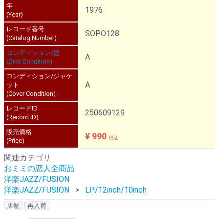
年
1976
(Year)
レコード番号
SOPO128
(Catalog Number)
コンディション/盤
A
(Disc Condition)
コンディション/ジャケ
A
ット
(Cover Condition)
レコードID
250609129
(Record ID)
販売価格
¥ 990
税込
(Price)
関連カテゴリ
おミミの恋人全商品
洋楽JAZZ/FUSION
洋楽JAZZ/FUSION
LP/12inch/10inch
店舗
再入荷