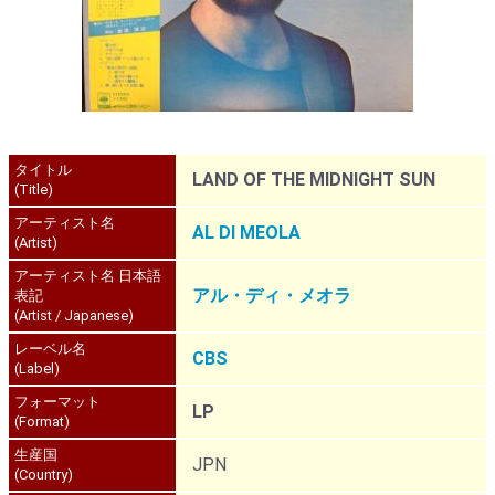
タイトル
LAND OF THE MIDNIGHT SUN
(Title)
アーティスト名
AL DI MEOLA
(Artist)
アーティスト名 日本語
アル・ディ・メオラ
表記
(Artist / Japanese)
レーベル名
CBS
(Label)
フォーマット
LP
(Format)
生産国
JPN
(Country)