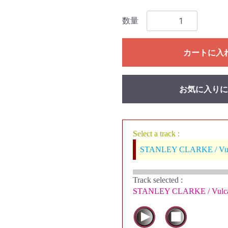
数量
カートに入
お気に入りに
Select a track :
STANLEY CLARKE / Vulc
Track selected
:
STANLEY CLARKE / Vulcan