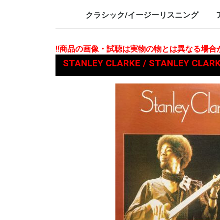
LP/12inch/10inch
7inch
LP/12i
7inch
クラシック/イージーリスニング
LP/12inch/10inch
7inch
L
7
!!商品の画像・試聴は実物の物とは異なる場
STANLEY CLARKE / STANLEY 