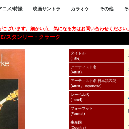
nch/10inch
LP/12inch/10inch
7inch
LP/12inch/10inch
7inch
アニメ/特撮
映画サントラ
カラオケ
その他
そ
P/12inch/10inch
inch
LP/12inch/10inch
7inch
LP/12inch/10inch
7inch
LP/12inch/10i
7inch
合がございます。細かい点、気になる方はお問い合わせください
CLARKE/スタンリー・クラーク
タイトル
(Title)
アーティスト名
(Artist)
アーティスト名 日本語表記
(Artist / Japanese)
レーベル名
(Label)
フォーマット
(Format)
生産国
(Country)