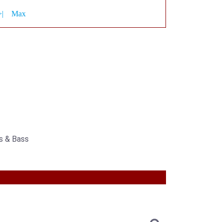
>|
Max
s & Bass