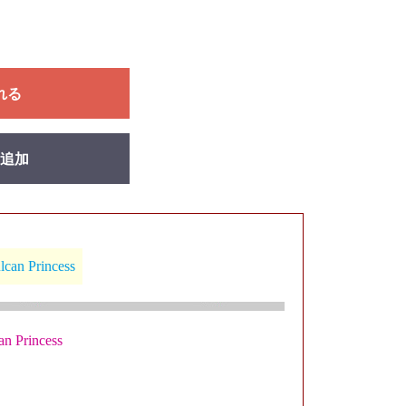
れる
追加
an Princess
 Princess