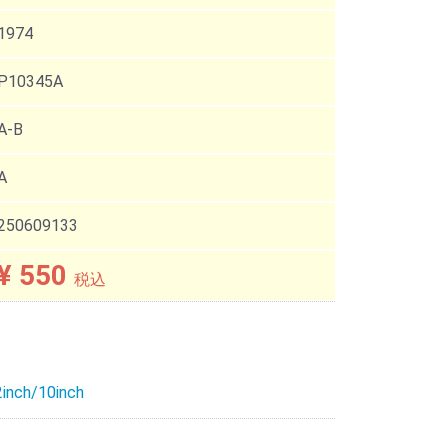
1974
P10345A
A-B
A
250609133
¥ 550
税込
inch/10inch