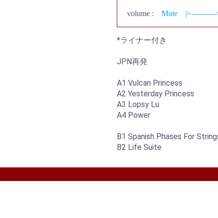
volume :
Mute
|<----------
*ライナー付き
JPN再発
A1 Vulcan Princess
A2 Yesterday Princess
A3 Lopsy Lu
A4 Power
B1 Spanish Phases For String
B2 Life Suite