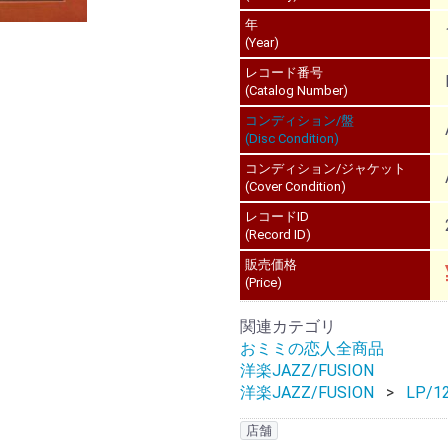
年
(Year)
レコード番号
(Catalog Number)
コンディション/盤
(Disc Condition)
コンディション/ジャケット
(Cover Condition)
レコードID
(Record ID)
販売価格
(Price)
関連カテゴリ
おミミの恋人全商品
洋楽JAZZ/FUSION
洋楽JAZZ/FUSION
LP/12
店舗