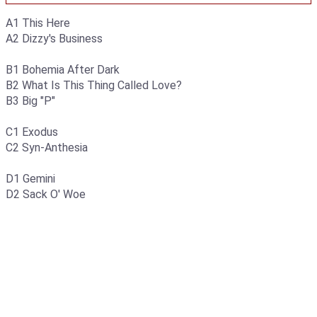
A1 This Here
A2 Dizzy's Business
B1 Bohemia After Dark
B2 What Is This Thing Called Love?
B3 Big "P"
C1 Exodus
C2 Syn-Anthesia
D1 Gemini
D2 Sack O' Woe