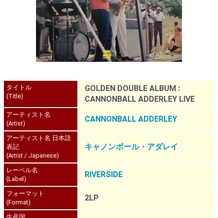
タイトル
GOLDEN DOUBLE ALBUM :
(Title)
CANNONBALL ADDERLEY LIVE
アーティスト名
CANNONBALL ADDERLEY
(Artist)
アーティスト名 日本語
キャノンボール・アダレイ
表記
(Artist / Japanese)
レーベル名
RIVERSIDE
(Label)
フォーマット
2LP
(Format)
生産国