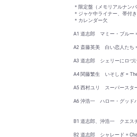
＊限定盤（メモリアルナンバ
＊ジャケ中ライナー、帯付き
＊カレンダー欠
A1 道志郎 マミー・ブルー = M
A2 斎藤英美 白い恋人たち = 13 
A3 道志郎 シェリーにロづけー = To
A4 関藤繁生 いそしぎ = The Sh
A5 西村ユリ スーパースター = 
A6 沖浩一 ハロー・グッドバイ = 
B1 道志郎、沖浩一 クエスチョン '67
B2 道志郎 シャレード = Cha