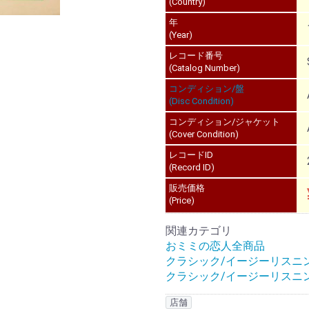
(Country)
年
(Year)
レコード番号
(Catalog Number)
コンディション/盤
(Disc Condition)
コンディション/ジャケット
(Cover Condition)
レコードID
(Record ID)
販売価格
(Price)
関連カテゴリ
おミミの恋人全商品
クラシック/イージーリスニ
クラシック/イージーリスニ
店舗