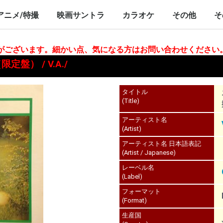
nch/10inch
LP/12inch/10inch
7inch
LP/12inch/10inch
7inch
アニメ/特撮
映画サントラ
カラオケ
その他
そ
P/12inch/10inch
inch
LP/12inch/10inch
7inch
LP/12inch/10inch
7inch
LP/12inch/10i
7inch
合がございます。細かい点、気になる方はお問い合わせください
） / V.A./
タイトル
(Title)
アーティスト名
(Artist)
アーティスト名 日本語表記
(Artist / Japanese)
レーベル名
(Label)
フォーマット
(Format)
生産国