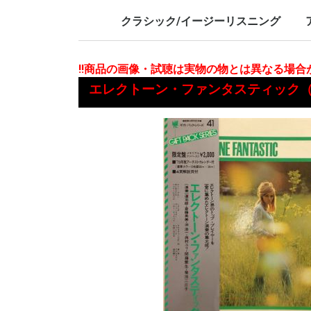
LP/12inch/10inch
7inch
LP/12i
7inch
クラシック/イージーリスニング
LP/12inch/10inch
7inch
L
7
!!商品の画像・試聴は実物の物とは異なる場
エレクトーン・ファンタスティック（限定盤