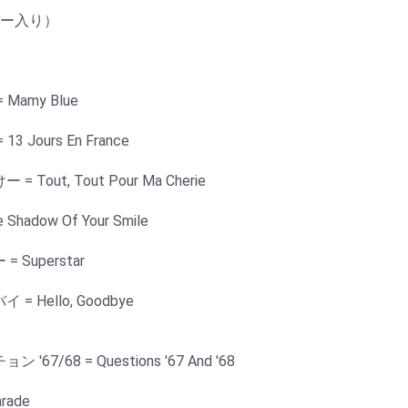
ー入り）
amy Blue
Jours En France
ut, Tout Pour Ma Cherie
adow Of Your Smile
Superstar
Hello, Goodbye
/68 = Questions '67 And '68
rade