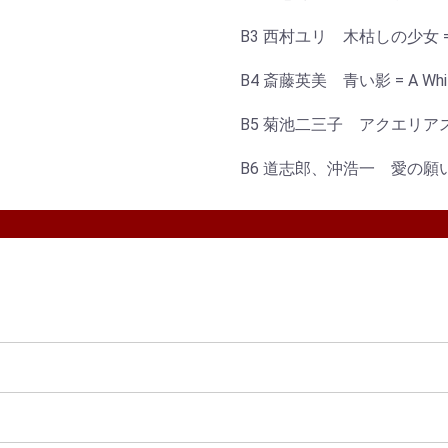
B3 西村ユリ 木枯しの少女 = She'
B4 斎藤英美 青い影 = A Whiter
B5 菊池二三子 アクエリアス = Aqua
B6 道志郎、沖浩一 愛の願い = Lo