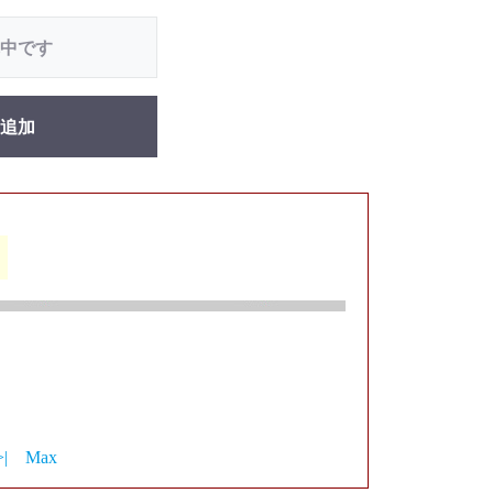
中です
追加
>|
Max