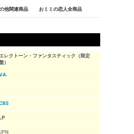
LP/12inch/10inch
7inch
の他関連商品
おミミの恋人全商品
nch
。
エレクトーン・ファンタスティック（限定
盤）
V.A.
CBS
LP
JPN