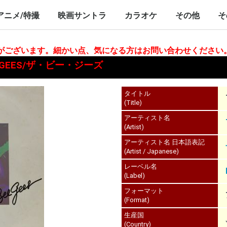
nch/10inch
LP/12inch/10inch
7inch
LP/12inch/10inch
7inch
アニメ/特撮
映画サントラ
カラオケ
その他
そ
P/12inch/10inch
inch
LP/12inch/10inch
7inch
LP/12inch/10inch
7inch
LP/12inch/10i
7inch
合がございます。細かい点、気になる方はお問い合わせください
EE GEES/ザ・ビー・ジーズ
タイトル
(Title)
アーティスト名
(Artist)
アーティスト名 日本語表記
(Artist / Japanese)
レーベル名
(Label)
フォーマット
(Format)
生産国
(Country)