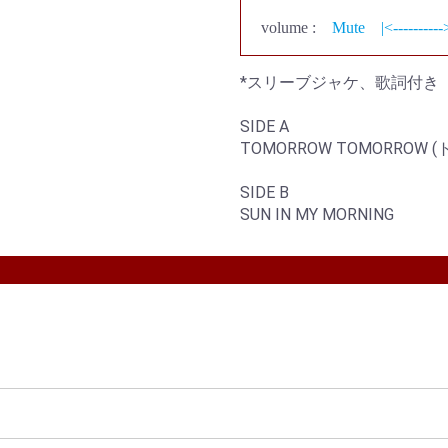
volume :
Mute
|<----------
*スリーブジャケ、歌詞付き
SIDE A
TOMORROW TOMORROW
SIDE B
SUN IN MY MORNING