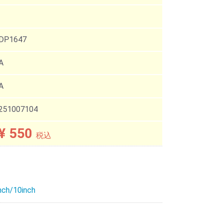
DP1647
A
A
251007104
¥ 550
税込
nch/10inch