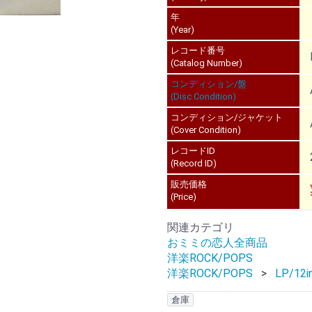
年
(Year)
レコード番号
(Catalog Number)
コンディション/盤
(Disc Condition)
コンディション/ジャケット
(Cover Condition)
レコードID
(Record ID)
販売価格
(Price)
関連カテゴリ
おミミの恋人全商品
洋楽ROCK/POPS
洋楽ROCK/POPS
LP/12i
倉庫