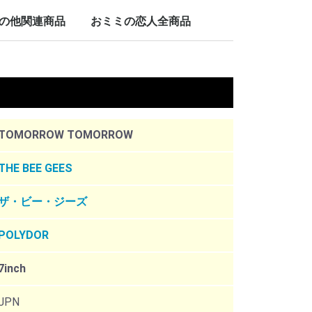
LP/12inch/10inch
7inch
の他関連商品
おミミの恋人全商品
nch
。
TOMORROW TOMORROW
THE BEE GEES
ザ・ビー・ジーズ
POLYDOR
7inch
JPN