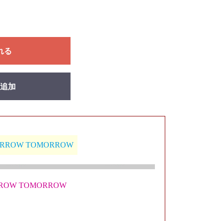
れる
追加
MORROW TOMORROW
ORROW TOMORROW