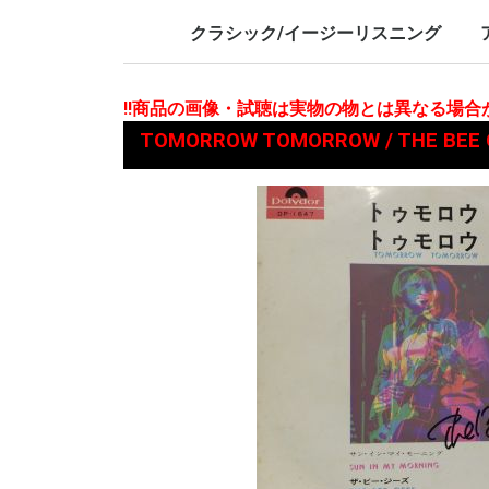
LP/12inch/10inch
7inch
LP/12i
7inch
クラシック/イージーリスニング
LP/12inch/10inch
7inch
L
7
!!商品の画像・試聴は実物の物とは異なる場
TOMORROW TOMORROW / THE B