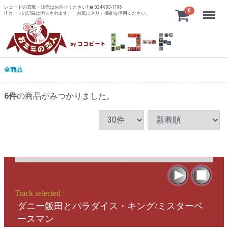
レコードの買取・販売はお任せください! ☎ 024-983-1196
Menu
0
!! カートの記録は消去されます、「お気に入り」機能を活用ください。
全商品
6
件
の商品がみつかりました。
Track selected
:
ダニー飯田とパラダイス・キング/ミスターベ
ースマン