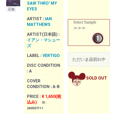
SAW THRO' MY
EYES
店舗
ARTIST :
IAN
Select Sample
MATTHEWS
≫≫≫
ARTIST(日本語) :
イアン・マシュー
ズ
LABEL :
VERTIGO
ただいま品切れ中
DISC CONDITION
:
A
SOLD OUT
COVER
CONDITION :
A-B
PRICE :
¥ 1,650(税
込み)
ID :
240507111