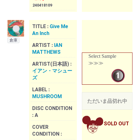
240418109
TITLE :
Give Me
An Inch
倉庫
ARTIST :
IAN
MATTHEWS
Select Sample
≫≫≫
ARTIST(日本語) :
イアン・マシュー
ズ
LABEL :
MUSHROOM
ただいま品切れ中
DISC CONDITION
:
A
SOLD OUT
COVER
CONDITION :