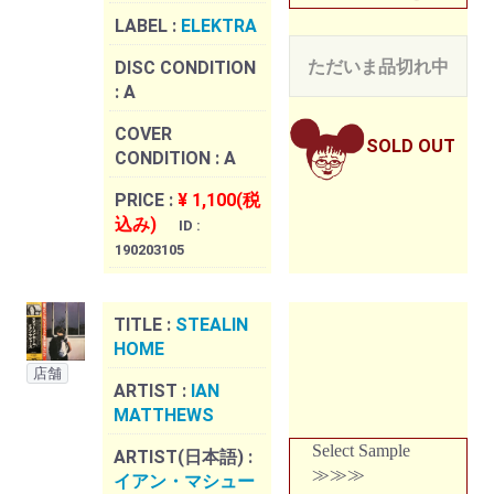
LABEL :
ELEKTRA
ただいま品切れ中
DISC CONDITION
:
A
COVER
SOLD OUT
CONDITION :
A
PRICE :
¥ 1,100(税
込み)
ID :
190203105
TITLE :
STEALIN
HOME
店舗
ARTIST :
IAN
MATTHEWS
Select Sample
ARTIST(日本語) :
≫≫≫
イアン・マシュー