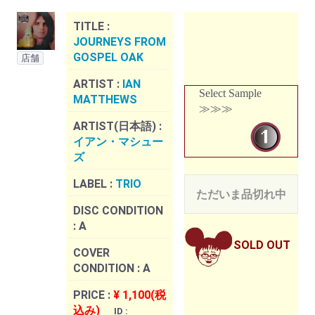
TITLE :
JOURNEYS FROM
GOSPEL OAK
店舗
ARTIST :
IAN
Select Sample
MATTHEWS
≫≫≫
ARTIST(日本語) :
イアン・マシュー
ズ
LABEL :
TRIO
ただいま品切れ中
DISC CONDITION
:
A
SOLD OUT
COVER
CONDITION :
A
PRICE :
¥ 1,100(税
込み)
ID :