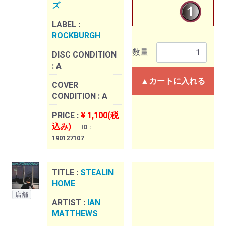
ズ
LABEL :
ROCKBURGH
数量
DISC CONDITION
:
A
▲カートに入れる
COVER
CONDITION :
A
PRICE :
¥ 1,100(税
込み)
ID :
190127107
TITLE :
STEALIN
HOME
店舗
ARTIST :
IAN
MATTHEWS