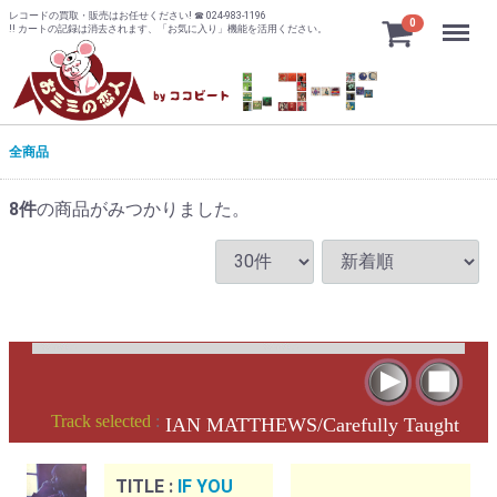
レコードの買取・販売はお任せください! ☎ 024-983-1196
Menu
0
!! カートの記録は消去されます、「お気に入り」機能を活用ください。
全商品
8
件
の商品がみつかりました。
Track selected
:
IAN MATTHEWS/Carefully Taught
TITLE :
IF YOU