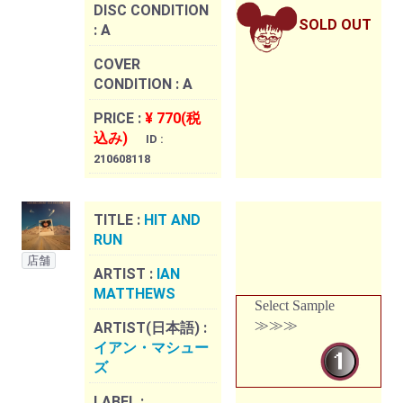
DISC CONDITION
SOLD OUT
:
A
COVER
CONDITION :
A
PRICE :
¥ 770(税
込み)
ID :
210608118
TITLE :
HIT AND
RUN
店舗
ARTIST :
IAN
MATTHEWS
Select Sample
≫≫≫
ARTIST(日本語) :
イアン・マシュー
ズ
LABEL :