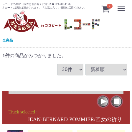
レコードの買取・販売はお任せください! ☎ 024-983-1196
Menu
0
!! カートの記録は消去されます、「お気に入り」機能を活用ください。
全商品
1
件
の商品がみつかりました。
Track selected
:
JEAN-BERNARD POMMIER/乙女の祈り