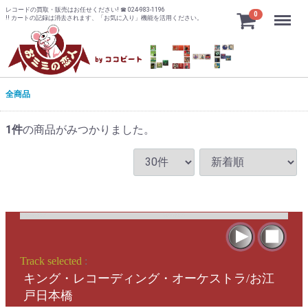
レコードの買取・販売はお任せください! ☎ 024-983-1196
Menu
0
!! カートの記録は消去されます、「お気に入り」機能を活用ください。
全商品
1
件
の商品がみつかりました。
Track selected
:
キング・レコーディング・オーケストラ/お江
戸日本橋