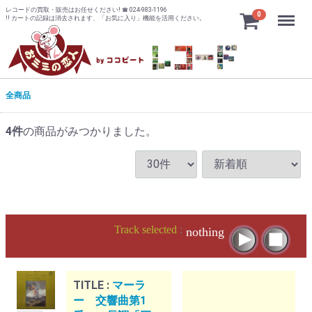
レコードの買取・販売はお任せください! ☎ 024-983-1196
Menu
0
!! カートの記録は消去されます、「お気に入り」機能を活用ください。
全商品
4
件
の商品がみつかりました。
Track selected
:
nothing
TITLE :
マーラ
ー 交響曲第1