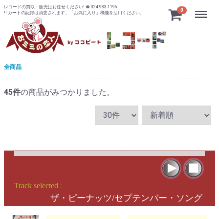
レコードの買取・販売はお任せください! ☎ 024-983-1196
Menu
0
!! カートの記録は消去されます、「お気に入り」機能を活用ください。
全商品
45
件
の商品がみつかりました。
Track selected
:
ザ・ピーナッツ/セプテンバー・ソング