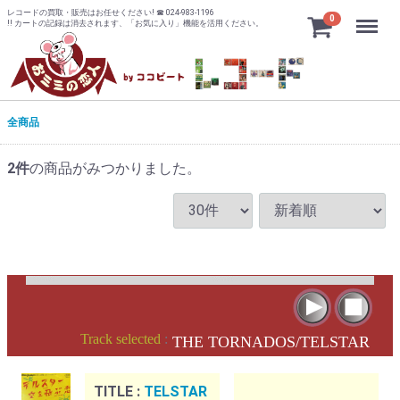
レコードの買取・販売はお任せください! ☎ 024-983-1196
Menu
0
!! カートの記録は消去されます、「お気に入り」機能を活用ください。
全商品
2
件
の商品がみつかりました。
Track selected
:
THE TORNADOS/TELSTAR
TITLE :
TELSTAR