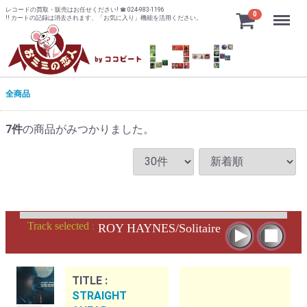
レコードの買取・販売はお任せください! ☎ 024-983-1196
Menu
0
!! カートの記録は消去されます、「お気に入り」機能を活用ください。
全商品
7
件
の商品がみつかりました。
Track selected
:
ROY HAYNES/Solitaire
TITLE :
STRAIGHT