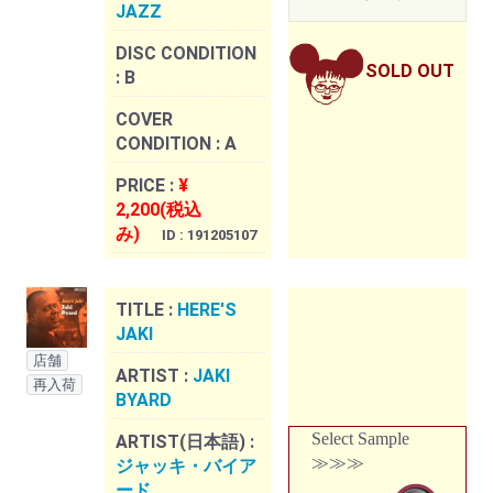
JAZZ
DISC CONDITION
SOLD OUT
:
B
COVER
CONDITION :
A
PRICE :
¥
2,200(税込
み)
ID : 191205107
TITLE :
HERE'S
JAKI
店舗
ARTIST :
JAKI
再入荷
BYARD
Select Sample
ARTIST(日本語) :
≫≫≫
ジャッキ・バイア
ード