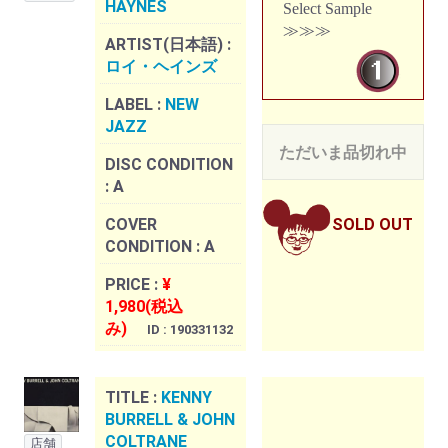
HAYNES
Select Sample
≫≫≫
ARTIST(日本語) :
ロイ・ヘインズ
LABEL :
NEW
JAZZ
ただいま品切れ中
DISC CONDITION
:
A
COVER
SOLD OUT
CONDITION :
A
PRICE :
¥
1,980(税込
み)
ID : 190331132
TITLE :
KENNY
BURRELL & JOHN
COLTRANE
店舗