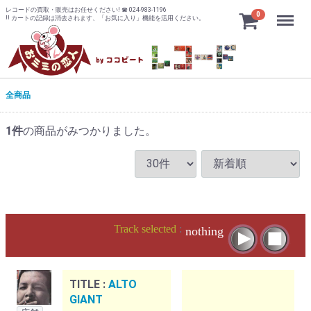
レコードの買取・販売はお任せください! ☎ 024-983-1196
Menu
0
!! カートの記録は消去されます、「お気に入り」機能を活用ください。
全商品
1
件
の商品がみつかりました。
Track selected
:
nothing
TITLE :
ALTO
GIANT