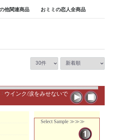
LP/12inch/10inch
7inch
の他関連商品
おミミの恋人全商品
nch
d
:
ウインク/涙をみせないで
Select Sample ≫≫≫