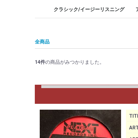
LP/12inch/10inch
7inch
LP/12i
7inch
クラシック/イージーリスニング
LP/12inch/10inch
7inch
L
7
全商品
14
件
の商品がみつかりました。
TIT
ART