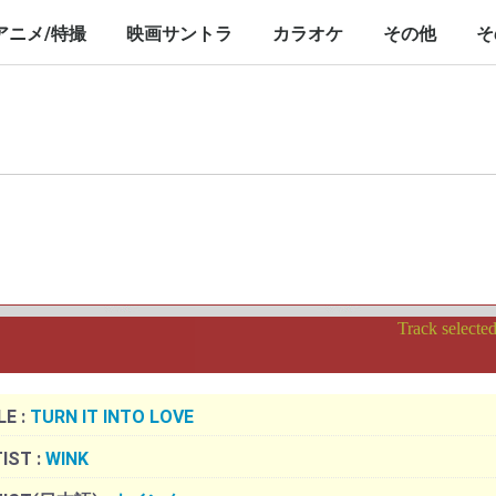
nch/10inch
LP/12inch/10inch
7inch
LP/12inch/10inch
7inch
アニメ/特撮
映画サントラ
カラオケ
その他
そ
P/12inch/10inch
inch
LP/12inch/10inch
7inch
LP/12inch/10inch
7inch
LP/12inch/10i
7inch
Track selecte
LE :
TURN IT INTO LOVE
IST :
WINK