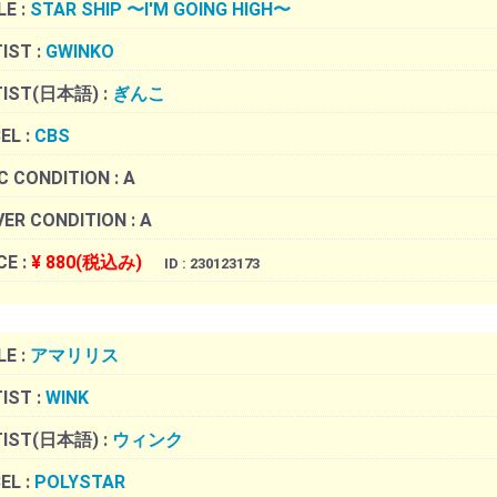
LE :
STAR SHIP 〜I'M GOING HIGH〜
IST :
GWINKO
TIST(日本語) :
ぎんこ
EL :
CBS
C CONDITION :
A
ER CONDITION :
A
CE :
¥ 880(税込み)
ID : 230123173
LE :
アマリリス
IST :
WINK
TIST(日本語) :
ウィンク
EL :
POLYSTAR