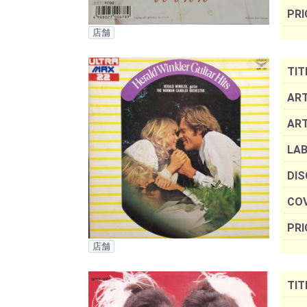
PRI
店舗
TIT
ART
AR
LAB
DIS
COV
PRI
店舗
TIT