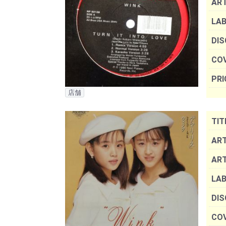
AR
LAB
DIS
COV
PRI
店舗
TIT
ART
AR
LAB
DIS
COV