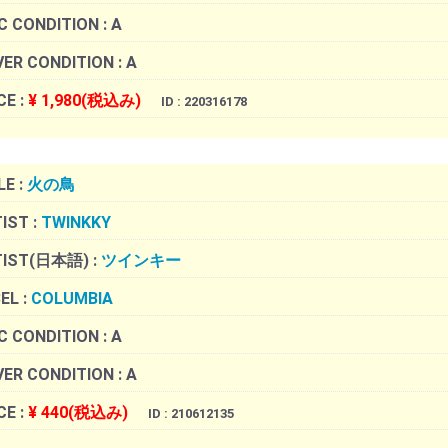
C CONDITION :
A
ER CONDITION :
A
CE :
¥ 1,980(税込み)
ID : 220316178
LE :
火の鳥
IST :
TWINKKY
TIST(日本語) :
ツインキー
EL :
COLUMBIA
C CONDITION :
A
ER CONDITION :
A
CE :
¥ 440(税込み)
ID : 210612135