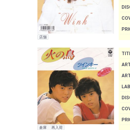
DIS
COV
PRI
店舗
TIT
ART
AR
LAB
DIS
COV
PRI
倉庫
再入荷