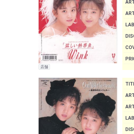
ART
AR
LAB
DIS
COV
PRI
店舗
TIT
ART
AR
LAB
DIS