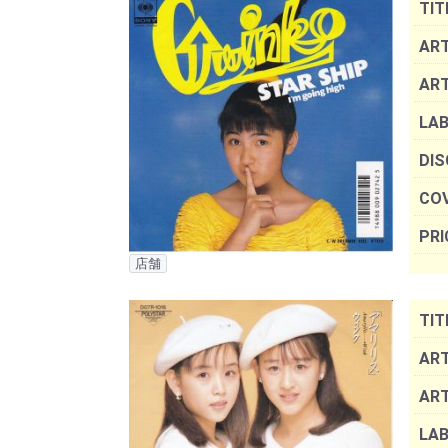
TIT
ART
AR
LAB
DIS
COV
PRI
店舗
TIT
ART
AR
LAB