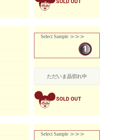
SOLD OUT
Select Sample ≫≫≫
ただいま品切れ中
SOLD OUT
Select Sample ≫≫≫